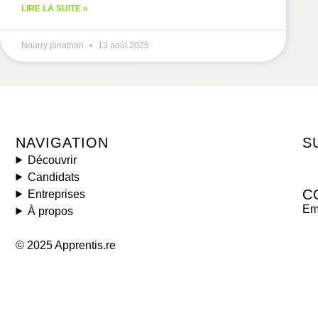
LIRE LA SUITE »
Nourry jonathan
13 août 2025
NAVIGATION
S
Découvrir
Candidats
C
Entreprises
Ema
À propos
© 2025 Apprentis.re