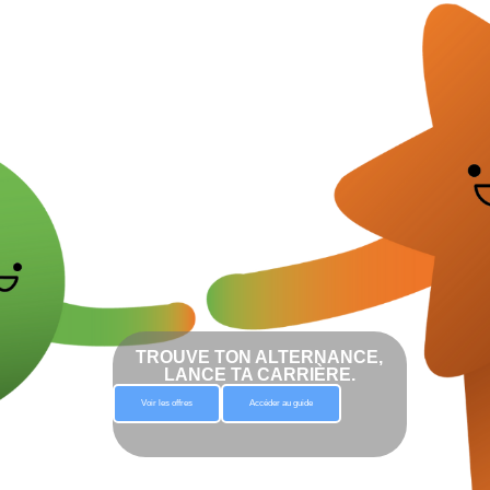
TROUVE TON ALTERNANCE,
LANCE TA CARRIÈRE.
Voir les offres
Accéder au guide